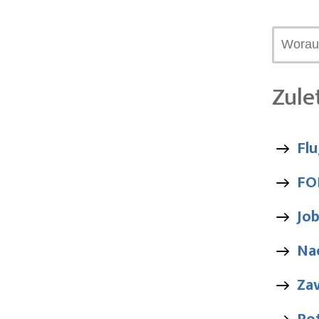
Zule
Fl
FO
Jo
Na
Za