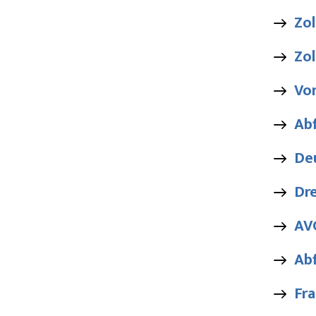
Zol
Zol
Von
Abf
De
Dr
AV
Ab
Fra