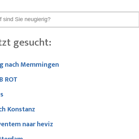
tzt gesucht:
ug nach Memmingen
B ROT
bs
ch Konstanz
ventem naar heviz