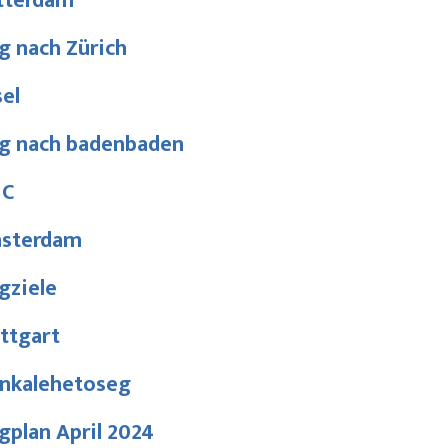
tterdam
g nach Zürich
el
ug nach badenbaden
C
sterdam
gziele
ttgart
nkalehetoseg
gplan April 2024