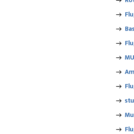
Ro
Flu
Bas
Fl
MU
Am
Flu
stu
Mu
Flu