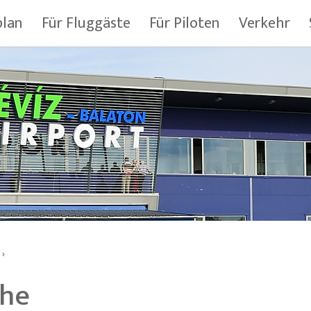
plan
Für Fluggäste
Für Piloten
Verkehr
›
he