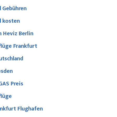
l Gebühren
l kosten
 Heviz Berlin
lüge Frankfurt
utschland
esden
GAS Preis
flüge
nkfurt Flughafen