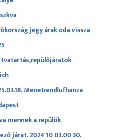
talya
szkva
ökország jegy árak oda vissza
25
tvatartás,repülőjáratok
ich
5.03.18. Menetrendlufhanza
dapest
va mennek a repülök
ező járat. 2024 10 03.00 30.