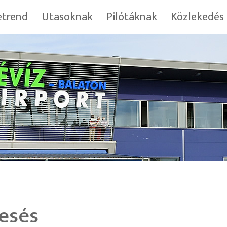
trend
Utasoknak
Pilótáknak
Közlekedés
esés