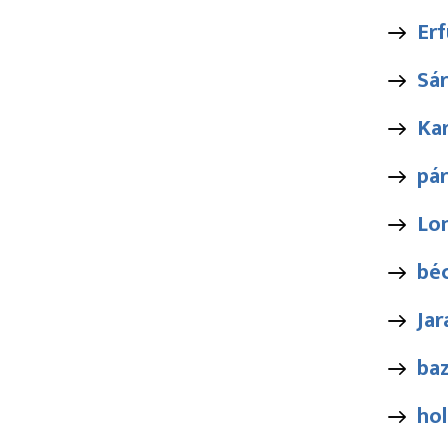
Erf
Sár
Kar
pár
Lo
bé
Jar
ba
hol