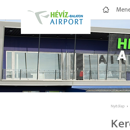
Mene
Nyitólap
›
Ker