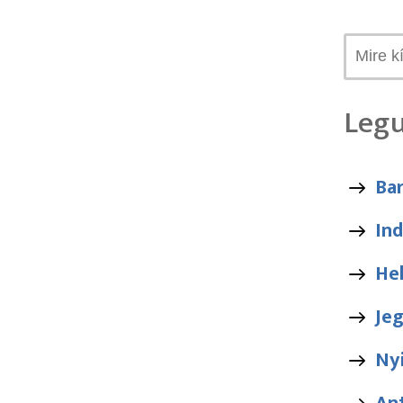
Legu
Bar
Ind
He
Je
Ny