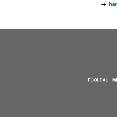
ha
FŐOLDAL
M