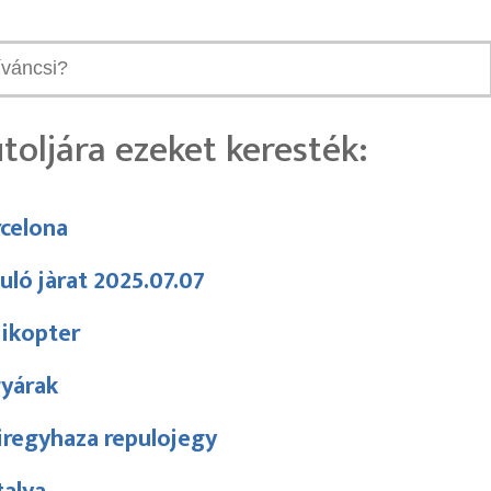
toljára ezeket keresték:
celona
uló jàrat 2025.07.07
likopter
gyárak
iregyhaza repulojegy