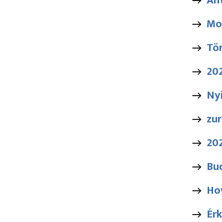
An
Mo
Tör
20
Nyi
zur
202
Bu
Ho
Érk