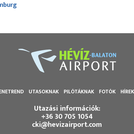
mburg
ENETREND
UTASOKNAK
PILÓTÁKNAK
FOTÓK
HÍRE
Utazási információk:
+36 30 705 1054
cki@hevizairport.com