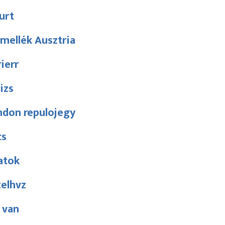
urt
mellék Ausztria
ierr
izs
ndon repulojegy
cs
atok
zelhvz
 van