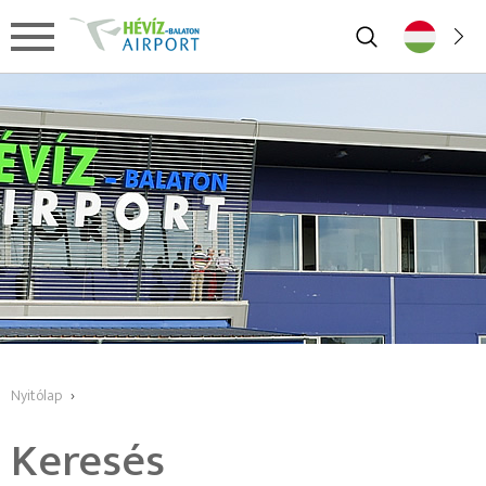
Nyitólap
›
Keresés