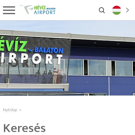
Nyitólap
›
Keresés